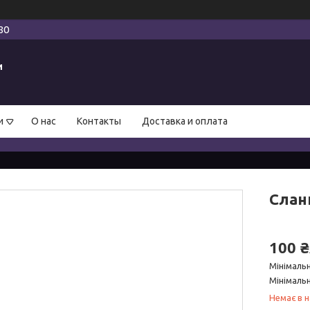
80
и
и
О нас
Контакты
Доставка и оплата
Сланц
100 
Мінімаль
Мінімальн
Немає в н