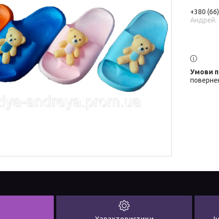
+380 (66
Андрей.
повернен
Характеристики
І