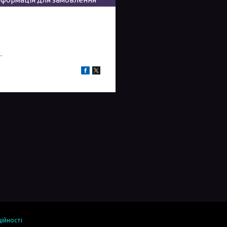
.
ійності