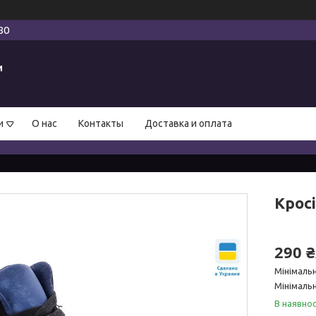
80
и
и
О нас
Контакты
Доставка и оплата
Кросі
290 
Мінімаль
Мінімальн
В наявнос