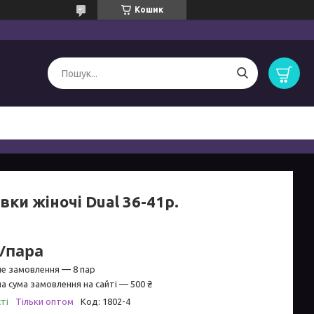
Кошик
вки жіночі Dual 36-41р.
₴/пара
не замовлення — 8 пар
а сума замовлення на сайті — 500 ₴
ті
Тільки оптом
Код:
1802-4