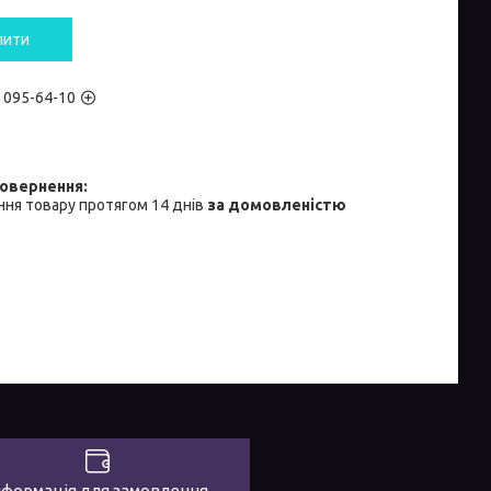
пити
) 095-64-10
ня товару протягом 14 днів
за домовленістю
нформація для замовлення