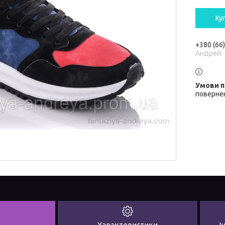
Ку
+380 (66
Андрей.
повернен
Характеристики
І