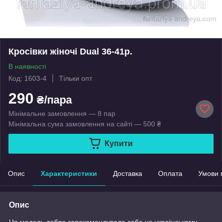
Кросівки жіночі Dual 36-41р.
В наявності
Код: 1603-4
Тільки опт
290
₴/пара
Мінімальне замовлення — 8 пар
Мінімальна сума замовлення на сайті — 500 ₴
Купити
Опис
Характеристики
Доставка
Оплата
Умови 
Опис
Ця модель добре зарекомендувала себе на українському