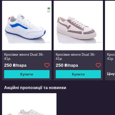
Кросівки жіночі Dual 36-
Кросівки жіночі Dual 36-
Кросі
41р.
41р.
41р.
250
250
₴/пара
₴/пара
Цін
Купити
Купити
Акційні пропозиції та новинки