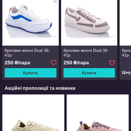
Кросівки жіночі Dual 36-
Кросівки жіночі Dual 36-
Кросі
41р.
41р.
41р.
250
250
₴/пара
₴/пара
Цін
Купити
Купити
Акційні пропозиції та новинки