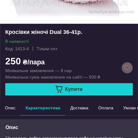
Кросівки жіночі Dual 36-41р.
В наявності
Код: 1413-4
Тільки опт
250
₴/пара
Мінімальне замовлення — 8 пар
Мінімальна сума замовлення на сайті — 500 ₴
Купити
Опис
Характеристики
Доставка
Оплата
Умови 
Опис
Ця модель добре зарекомендувала себе на українському