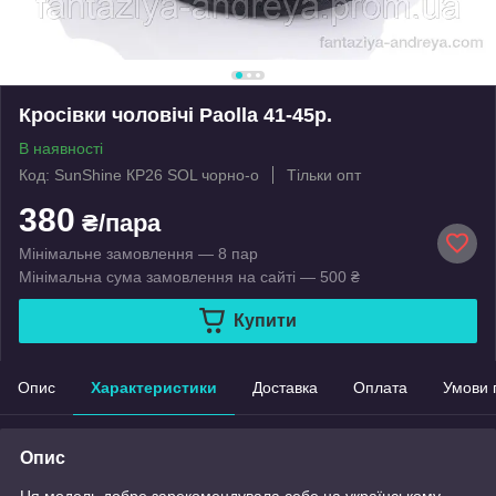
Кросівки чоловічі Paolla 41-45р.
В наявності
Код: SunShine КР26 SOL чорно-о
Тільки опт
380
₴/пара
Мінімальне замовлення — 8 пар
Мінімальна сума замовлення на сайті — 500 ₴
Купити
Опис
Характеристики
Доставка
Оплата
Умови 
Опис
Ця модель добре зарекомендувала себе на українському