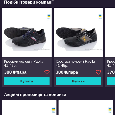
Подібні товари компанії
Кросівки чоловічі Paolla
Кросівки чоловічі Paolla
Крос
41-45р.
41-45р.
41-4
380
380
370
₴/пара
₴/пара
Купити
Купити
Акційні пропозиції та новинки