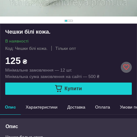
Чешки білі кожа.
В наявності
Код: Чешки білі кожа.
Тільки опт
125
₴
Мінімальне замовлення — 12 шт.
Мінімальна сума замовлення на сайті — 500 ₴
Купити
Опис
Характеристики
Доставка
Оплата
Умови п
Опис
Чешки белые кожа.