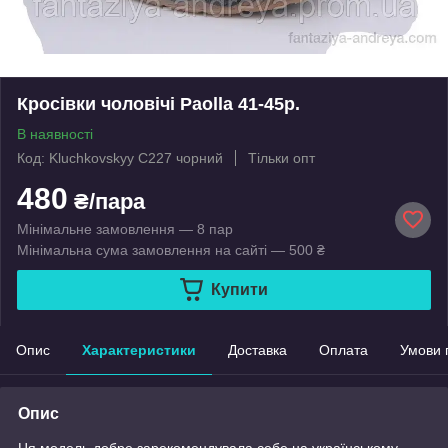
Кросівки чоловічі Paolla 41-45р.
В наявності
Код: Kluchkovskyy C227 чорний
Тільки опт
480
₴/пара
Мінімальне замовлення — 8 пар
Мінімальна сума замовлення на сайті — 500 ₴
Купити
Опис
Характеристики
Доставка
Оплата
Умови 
Опис
Ця модель добре зарекомендувала себе на українському