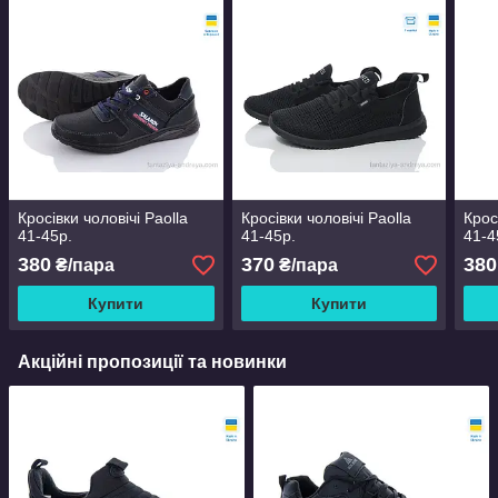
Кросівки чоловічі Paolla
Кросівки чоловічі Paolla
Крос
41-45р.
41-45р.
41-4
380
370
380
₴/пара
₴/пара
Купити
Купити
Акційні пропозиції та новинки