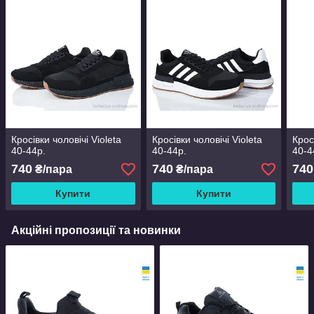
Кросівки чоловічі Violeta
Кросівки чоловічі Violeta
Крос
40-44р.
40-44р.
40-4
740
740
740
₴/пара
₴/пара
Купити
Купити
Акційні пропозиції та новинки