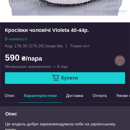
Кросівки чоловічі Violeta 40-44р.
В наявності
Код: 176-30 (176-26) beige-bla
Тільки опт
590
₴/пара
Мінімальне замовлення — 8 пар
Купити
Опис
Характеристики
Доставка
Оплата
Умови 
Опис
Ця модель добре зарекомендувала себе на українському
ринку.