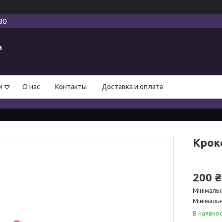
80
и
и
О нас
Контакты
Доставка и оплата
Крок
200 
Мінімаль
Мінімальн
В наявнос