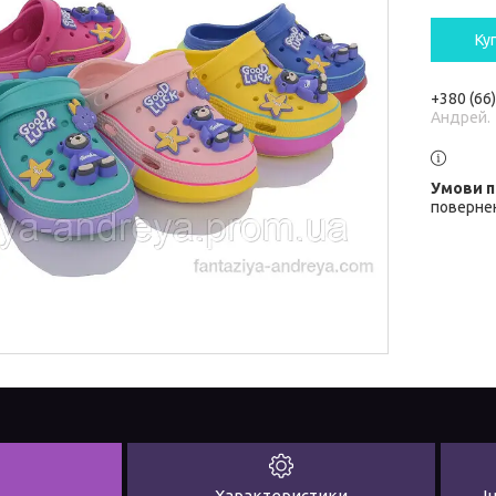
Ку
+380 (66
Андрей.
повернен
Характеристики
І