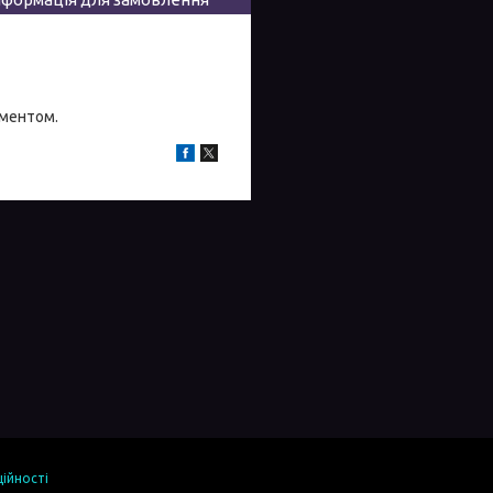
иментом.
ійності