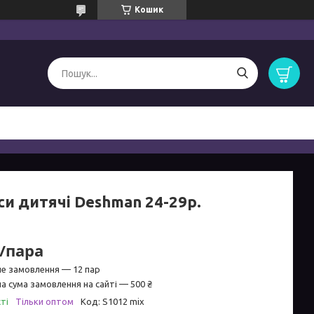
Кошик
си дитячі Deshman 24-29р.
₴/пара
не замовлення — 12 пар
а сума замовлення на сайті — 500 ₴
ті
Тільки оптом
Код:
S1012 mix