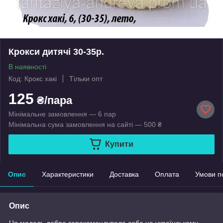
Крокси дитячі 30-35р.
В наявності
Код: Крокс хакі
Тільки опт
125
₴/пара
Мінімальне замовлення — 6 пар
Мінімальна сума замовлення на сайті — 500 ₴
Купити
Опис
Характеристики
Доставка
Оплата
Умови п
Опис
Ця модель добре зарекомендувала себе на українському