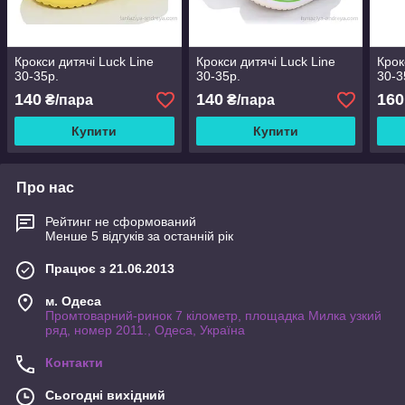
Крокси дитячі Luck Line
Крокси дитячі Luck Line
Крок
30-35р.
30-35р.
30-3
140
140
160
₴/пара
₴/пара
Купити
Купити
Про нас
Рейтинг не сформований
Менше 5 відгуків за останній рік
Працює з 21.06.2013
м. Одеса
Промтоварний-ринок 7 кілометр, площадка Милка узкий
ряд, номер 2011., Одеса, Україна
Контакти
Сьогодні вихідний