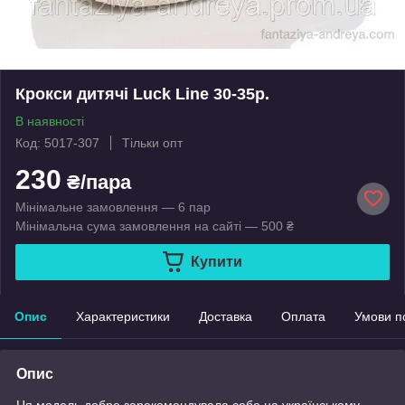
Крокси дитячі Luck Line 30-35р.
В наявності
Код: 5017-307
Тільки опт
230
₴/пара
Мінімальне замовлення — 6 пар
Мінімальна сума замовлення на сайті — 500 ₴
Купити
Опис
Характеристики
Доставка
Оплата
Умови п
Опис
Ця модель добре зарекомендувала себе на українському