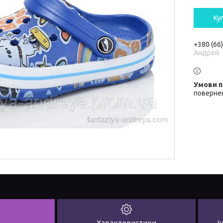
Ку
+380 (66
Андрей.
повернен
Характеристики
І