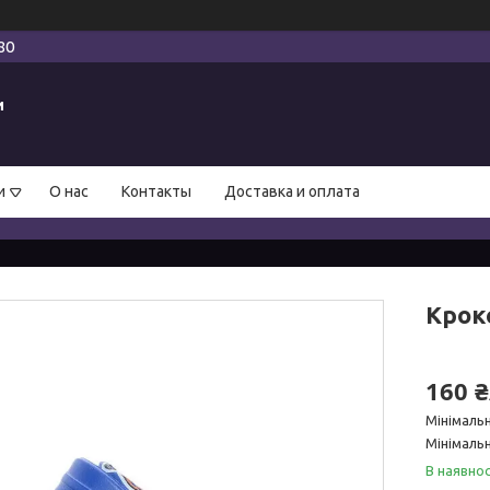
80
и
и
О нас
Контакты
Доставка и оплата
Крокс
160 
Мінімаль
Мінімальн
В наявнос