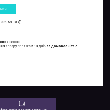
пити
) 095-64-10
ня товару протягом 14 днів
за домовленістю
нформація для замовлення