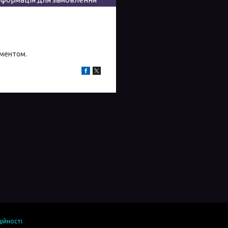
иментом.
ійності