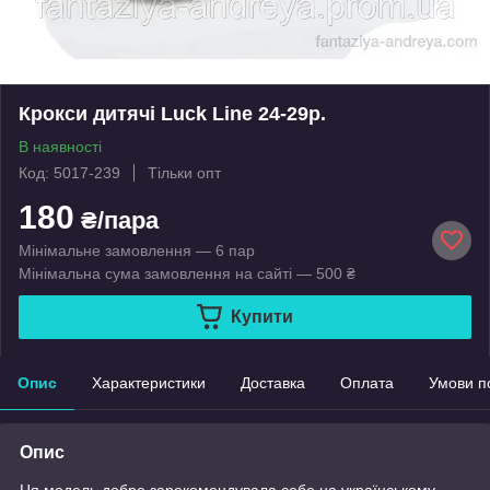
Крокси дитячі Luck Line 24-29р.
В наявності
Код: 5017-239
Тільки опт
180
₴/пара
Мінімальне замовлення — 6 пар
Мінімальна сума замовлення на сайті — 500 ₴
Купити
Опис
Характеристики
Доставка
Оплата
Умови п
Опис
Ця модель добре зарекомендувала себе на українському