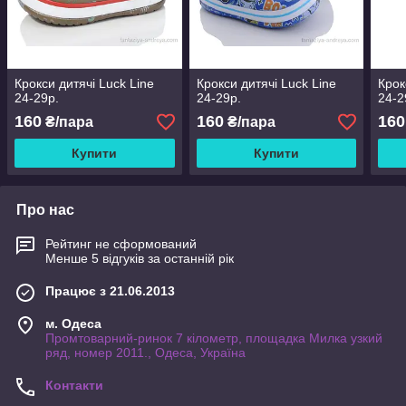
Крокси дитячі Luck Line
Крокси дитячі Luck Line
Крок
24-29р.
24-29р.
24-2
160
160
160
₴/пара
₴/пара
Купити
Купити
Про нас
Рейтинг не сформований
Менше 5 відгуків за останній рік
Працює з 21.06.2013
м. Одеса
Промтоварний-ринок 7 кілометр, площадка Милка узкий
ряд, номер 2011., Одеса, Україна
Контакти