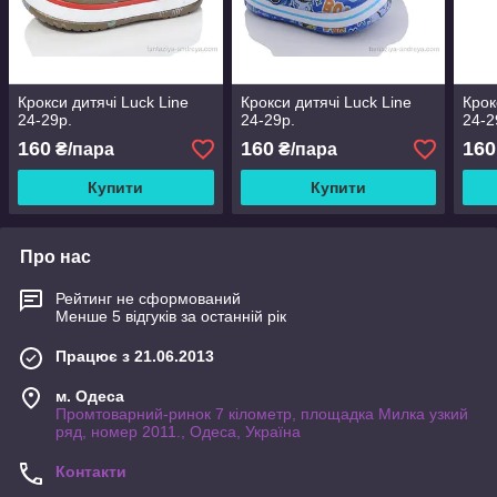
Крокси дитячі Luck Line
Крокси дитячі Luck Line
Крок
24-29р.
24-29р.
24-2
160
160
160
₴/пара
₴/пара
Купити
Купити
Про нас
Рейтинг не сформований
Менше 5 відгуків за останній рік
Працює з 21.06.2013
м. Одеса
Промтоварний-ринок 7 кілометр, площадка Милка узкий
ряд, номер 2011., Одеса, Україна
Контакти