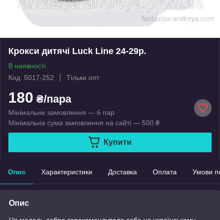
Крокси дитячі Luck Line 24-29р.
В наявності
Код: 5017-252
Тільки опт
180
₴/пара
Мінімальне замовлення — 6 пар
Мінімальна сума замовлення на сайті — 500 ₴
Купити
Опис
Характеристики
Доставка
Оплата
Умови п
Опис
Ця модель добре зарекомендувала себе на українському