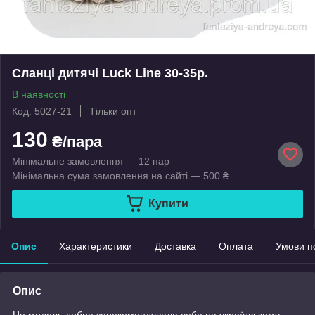
Сланці дитячі Luck Line 30-35р.
В наявності
Код: 5027-21
Тільки опт
130
₴/пара
Мінімальне замовлення — 12 пар
Мінімальна сума замовлення на сайті — 500 ₴
Купити
Опис
Характеристики
Доставка
Оплата
Умови п
Опис
Ця модель добре зарекомендувала себе на українському