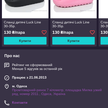
Сланці дитячі Luck Line
Сланці дитячі Luck Line
Слан
30-35р.
30-35р.
30-3
130
130
130
₴/пара
₴/пара
Купити
Купити
Про нас
Рейтинг не сформований
Менше 5 відгуків за останній рік
Працює з 21.06.2013
м. Одеса
Промтоварний-ринок 7 кілометр, площадка Милка узкий
ряд, номер 2011., Одеса, Україна
Контакти