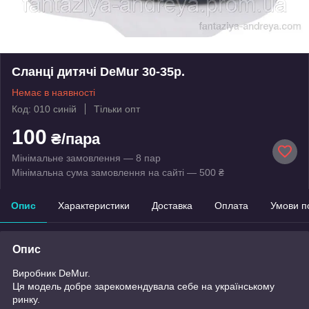
Сланці дитячі DeMur 30-35р.
Немає в наявності
Код: 010 синій
Тільки опт
100
₴/пара
Мінімальне замовлення — 8 пар
Мінімальна сума замовлення на сайті — 500 ₴
Опис
Характеристики
Доставка
Оплата
Умови п
Опис
Виробник DeMur.
Ця модель добре зарекомендувала себе на українському
ринку.