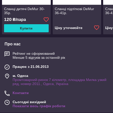
Сланці дитячі DeMur 30-
Сланці підліткові DeMur
Слан
35р.
36-41р.
36-4
120
₴/пара
Ціну уточнюйте
Цін
Купити
Про нас
Рейтинг не сформований
Менше 5 відгуків за останній рік
Працює з 21.06.2013
м. Одеса
Промтоварний-ринок 7 кілометр, площадка Милка узкий
ряд, номер 2011., Одеса, Україна
Контакти
Сьогодні вихідний
Показати весь графік роботи