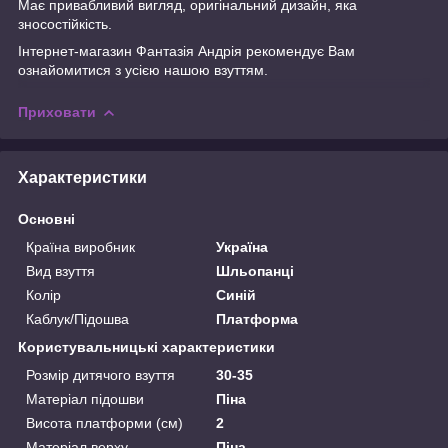
Має привабливий вигляд, оригінальний дизайн, яка
зносостійкість.
Інтернет-магазин
Фантазія Андрія
рекомендує Вам
ознайомитися з усією нашою
взуттям.
Приховати
Характеристики
Основні
Країна виробник
Україна
Вид взуття
Шльопанці
Колір
Синій
Каблук/Підошва
Платформа
Користувальницькі характеристики
Розмір дитячого взуття
30-35
Матеріал підошви
Піна
Висота платформи (см)
2
Матеріал верху
Піна