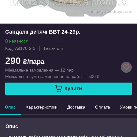
Сандалії дитячі ВВТ 24-29р.
В наявності
Код: A9170-2-3
Тільки опт
290
₴/пара
Мінімальне замовлення — 12 пар
Мінімальна сума замовлення на сайті — 500 ₴
Купити
Опис
Характеристики
Доставка
Оплата
Умови п
Опис
Ця модель добре зарекомендувала себе на українському