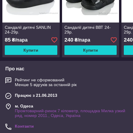
Сандалії дитячі SANLIN
Сандалії дитячі ВВТ 24-
Санд
24-29р.
29р.
29р.
85
240
240
₴/пара
₴/пара
Купити
Купити
Про нас
Рейтинг не сформований
Менше 5 відгуків за останній рік
Працює з 21.06.2013
м. Одеса
Промтоварний-ринок 7 кілометр, площадка Милка узкий
ряд, номер 2011., Одеса, Україна
Контакти