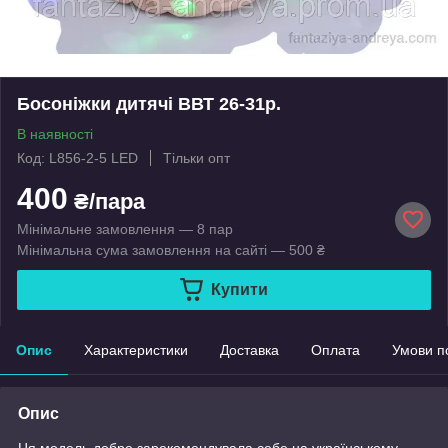
Босоніжки дитячі ВВТ 26-31р.
В наявності
Код: L856-2-5 LED
Тільки опт
400
₴/пара
Мінімальне замовлення — 8 пар
Мінімальна сума замовлення на сайті — 500 ₴
Купити
Опис
Характеристики
Доставка
Оплата
Умови п
Опис
Ця модель добре зарекомендувала себе на українському