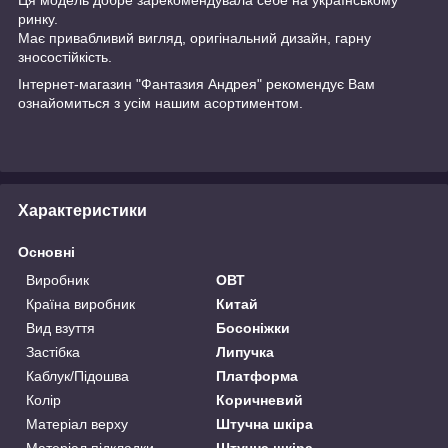
ринку.
Має привабливий вигляд, оригінальний дизайн, гарну
зносостійкість.
Інтернет-магазин "Фантазия Андрея" рекомендує Вам
ознайомиться з усім нашим асортиментом.
Характеристики
Основні
Виробник
ОВТ
Країна виробник
Китай
Вид взуття
Босоніжки
Застібка
Липучка
Каблук/Підошва
Платформа
Колір
Коричневий
Матеріал верху
Штучна шкіра
Матеріал підкладки
Штучна шкіра